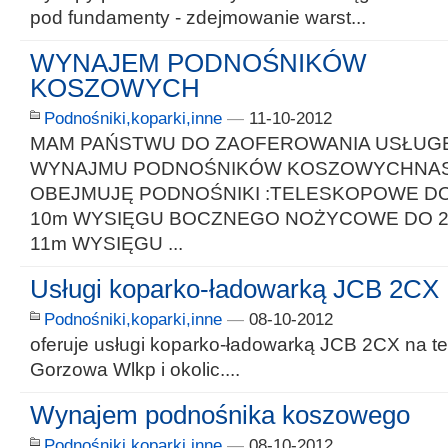
pod fundamenty - zdejmowanie warst...
WYNAJEM PODNOŚNIKÓW
KOSZOWYCH
Podnośniki,koparki,inne
—
11-10-2012
MAM PAŃSTWU DO ZAOFEROWANIA USŁUG
WYNAJMU PODNOŚNIKÓW KOSZOWYCHNAS
OBEJMUJĘ PODNOŚNIKI :TELESKOPOWE DO
10m WYSIĘGU BOCZNEGO NOŻYCOWE DO 2
11m WYSIĘGU ...
Usługi koparko-ładowarką JCB 2CX
Podnośniki,koparki,inne
—
08-10-2012
oferuje usługi koparko-ładowarką JCB 2CX na te
Gorzowa Wlkp i okolic....
Wynajem podnośnika koszowego
Podnośniki,koparki,inne
—
08-10-2012