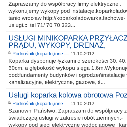
Zapraszamy do współpracy firmy elektryczne ,
wykonujemy wykopy pod instalacje.koparkoład
tanio wrocław http://koparkoladowarka.fachowe-
uslugi.pl tel 71/ 70 70 323...
USŁUGI MINIKOPARKA PRZYŁĄC
PRĄDU, WYKOPY, DRENAŻ,
Podnośniki,koparki,inne
—
11-10-2012
Koparka dysponuje łyżkami o szerokości 30, 40,
60cm, a głębokość wykopu sięga 1,6m.Wykonu
pod:fundamenty budynków i ogrodzeńinstalacje
kanalizacyjne, elektryczne, gazowe, ś...
Usługi koparka kolowa obrotowa Po
Podnośniki,koparki,inne
—
11-10-2012
Szanowni Państwo, Zapraszam do współpracy z 
świadczącą usługi w zakresie robót ziemnych:-
wykopy pod sieci elektryczne wodociągowe i kan