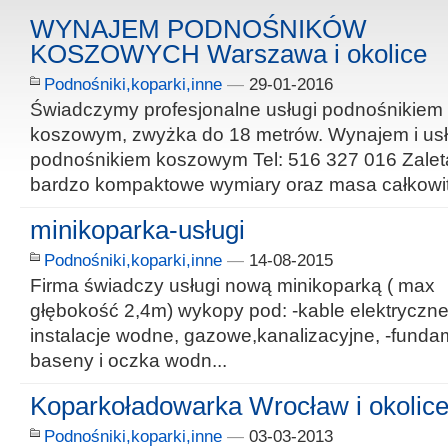
WYNAJEM PODNOŚNIKÓW
KOSZOWYCH Warszawa i okolice
Podnośniki,koparki,inne
—
29-01-2016
Świadczymy profesjonalne usługi podnośnikiem
koszowym, zwyżka do 18 metrów. Wynajem i usł
podnośnikiem koszowym Tel: 516 327 016 Zalet
bardzo kompaktowe wymiary oraz masa całkowit
minikoparka-usługi
Podnośniki,koparki,inne
—
14-08-2015
Firma świadczy usługi nową minikoparką ( max
głębokość 2,4m) wykopy pod: -kable elektryczne,
instalacje wodne, gazowe,kanalizacyjne, -fundam
baseny i oczka wodn...
Koparkoładowarka Wrocław i okolic
Podnośniki,koparki,inne
—
03-03-2013